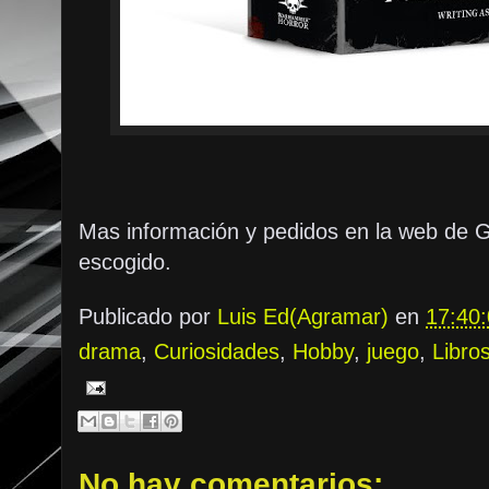
Mas información y pedidos en la web de 
escogido.
Publicado por
Luis Ed(Agramar)
en
17:40
drama
,
Curiosidades
,
Hobby
,
juego
,
Libro
No hay comentarios: