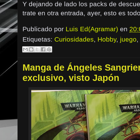
Y dejando de lado los packs de descuen
trate en otra entrada, ayer, esto es tod
Publicado por
Luis Ed(Agramar)
en
20:
Etiquetas:
Curiosidades
,
Hobby
,
juego
Manga de Ángeles Sangrient
exclusivo, visto Japón